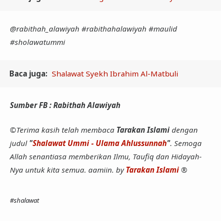
@rabithah_alawiyah #rabithahalawiyah #maulid
#sholawatummi
Baca juga:
Shalawat Syekh Ibrahim Al-Matbuli
Sumber FB : Rabithah Alawiyah
©Terima kasih telah membaca
Tarakan Islami
dengan
judul
"
Shalawat Ummi - Ulama Ahlussunnah
"
. Semoga
Allah senantiasa memberikan Ilmu, Taufiq dan Hidayah-
Nya untuk kita semua. aamiin. by
Tarakan Islami
®
#shalawat